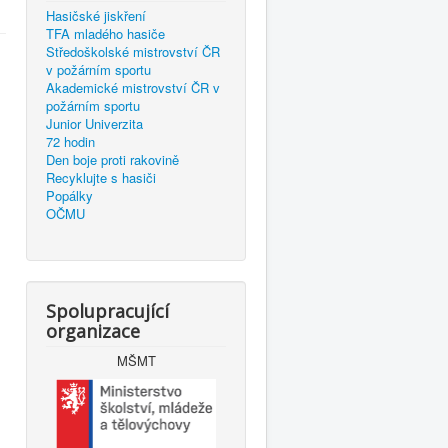
Hasičské jiskření
TFA mladého hasiče
Středoškolské mistrovství ČR
v požárním sportu
Akademické mistrovství ČR v
požárním sportu
Junior Univerzita
72 hodin
Den boje proti rakovině
Recyklujte s hasiči
Popálky
OČMU
Spolupracující
organizace
MŠMT