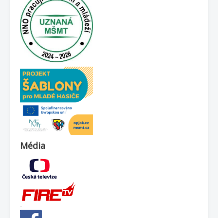
Média
-