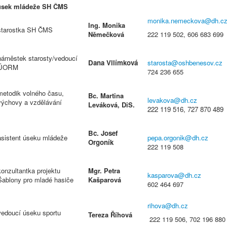
úsek mládeže SH ČMS
monika.nemeckova@dh.c
Ing. Monika
starostka SH ČMS
Němečková
222 119 502, 606 683 699
náměstek starosty/vedoucí
Dana Vilímková
starosta@oshbenesov.cz
ÚORM
724 236 655
metodik volného času,
Bc. Martina
levakova@dh.cz
výchovy a vzdělávání
Leváková, DiS.
222 119 516, 727 870 489
Bc. Josef
asistent úseku mládeže
pepa.orgonik@dh.cz
Orgoník
222 119 508
konzultantka projektu
Mgr. Petra
kasparova@dh.cz
Šablony pro mladé hasiče
Kašparová
602 464 697
rihova@dh.cz
vedoucí úseku sportu
Tereza Říhová
222 119 506, 702 196 880