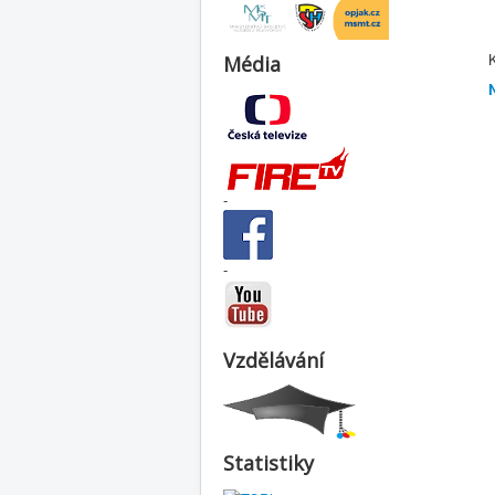
K
Média
-
-
Vzdělávání
Statistiky