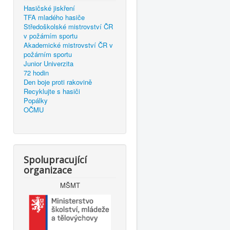
Hasičské jiskření
TFA mladého hasiče
z
Středoškolské mistrovství ČR
v požárním sportu
Akademické mistrovství ČR v
požárním sportu
Junior Univerzita
72 hodin
Den boje proti rakovině
Recyklujte s hasiči
Popálky
OČMU
Spolupracující
organizace
MŠMT