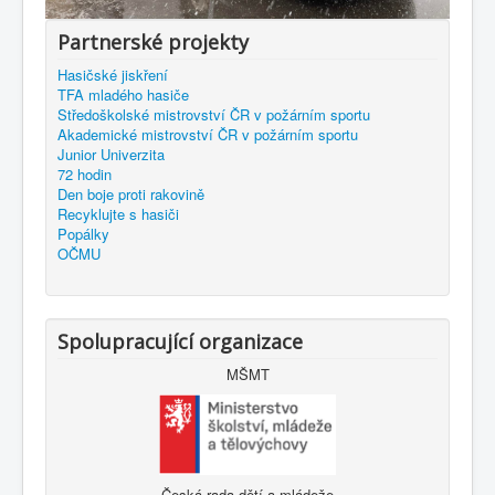
Partnerské projekty
Hasičské jiskření
TFA mladého hasiče
Středoškolské mistrovství ČR v požárním sportu
Akademické mistrovství ČR v požárním sportu
Junior Univerzita
72 hodin
Den boje proti rakovině
Recyklujte s hasiči
Popálky
OČMU
Spolupracující organizace
MŠMT
Česká rada dětí a mládeže