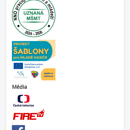
Média
-