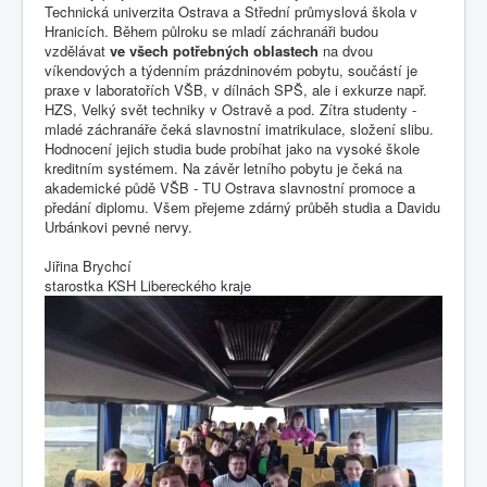
Technická univerzita Ostrava a Střední průmyslová škola v
Hranicích. Během půlroku se mladí záchranáři budou
vzdělávat
ve všech potřebných oblastech
na dvou
víkendových a týdenním prázdninovém pobytu, součástí je
praxe v laboratořích VŠB, v dílnách SPŠ, ale i exkurze např.
HZS, Velký svět techniky v Ostravě a pod. Zítra studenty -
mladé záchranáře čeká slavnostní imatrikulace, složení slibu.
Hodnocení jejich studia bude probíhat jako na vysoké škole
kreditním systémem. Na závěr letního pobytu je čeká na
akademické půdě VŠB - TU Ostrava slavnostní promoce a
předání diplomu. Všem přejeme zdárný průběh studia a Davidu
Urbánkovi pevné nervy.
Jiřina Brychcí
starostka KSH Libereckého kraje