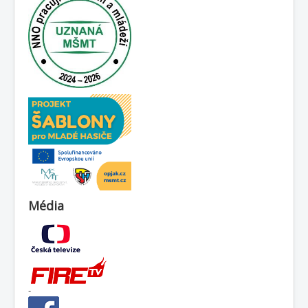
Média
-