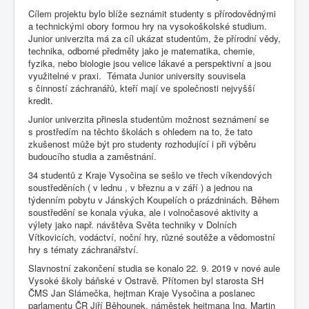
Cílem projektu bylo blíže seznámit studenty s přírodovědnými
a technickými obory formou hry na vysokoškolské studium.
Junior univerzita má za cíl ukázat studentům, že přírodní vědy,
technika, odborné předměty jako je matematika, chemie,
fyzika, nebo biologie jsou velice lákavé a perspektivní a jsou
využitelné v praxi. Témata Junior university souvisela
s činností záchranářů, kteří mají ve společnosti nejvyšší
kredit.
Junior univerzita přinesla studentům možnost seznámení se
s prostředím na těchto školách s ohledem na to, že tato
zkušenost může být pro studenty rozhodující i při výběru
budoucího studia a zaměstnání.
34 studentů z Kraje Vysočina se sešlo ve třech víkendových
soustředěních ( v lednu , v březnu a v září ) a jednou na
týdenním pobytu v Jánských Koupelích o prázdninách. Během
soustředění se konala výuka, ale i volnočasové aktivity a
výlety jako např. návštěva Světa techniky v Dolních
Vítkovicích, vodáctví, noční hry, různé soutěže a vědomostní
hry s tématy záchranářství.
Slavnostní zakončení studia se konalo 22. 9. 2019 v nové aule
Vysoké školy báňské v Ostravě. Přítomen byl starosta SH
ČMS Jan Slámečka, hejtman Kraje Vysočina a poslanec
parlamentu ČR Jiří Běhounek, náměstek hejtmana Ing. Martin