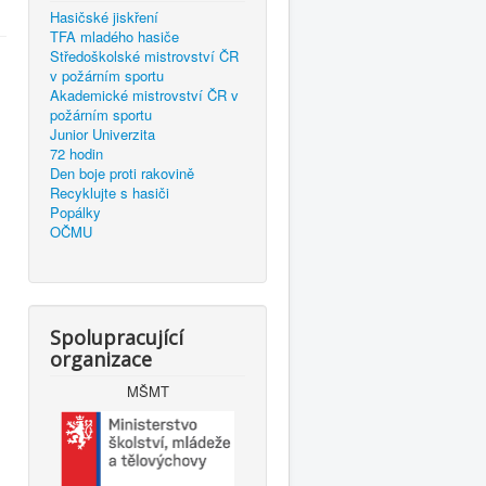
Hasičské jiskření
TFA mladého hasiče
Středoškolské mistrovství ČR
v požárním sportu
Akademické mistrovství ČR v
požárním sportu
Junior Univerzita
72 hodin
Den boje proti rakovině
Recyklujte s hasiči
Popálky
OČMU
Spolupracující
organizace
MŠMT