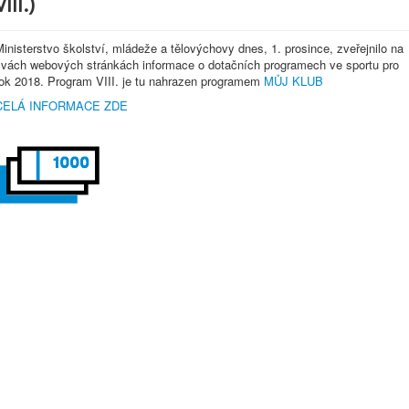
VIII.)
inisterstvo školství, mládeže a tělovýchovy dnes, 1. prosince, zveřejnilo na
svách webových stránkách informace o dotačních programech ve sportu pro
rok 2018. Program VIII. je tu nahrazen programem
MŮJ KLUB
CELÁ INFORMACE ZDE