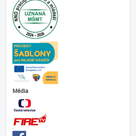
Média
-