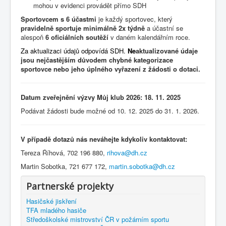
mohou v evidenci provádět přímo SDH
Sportovcem s 6 účastmi
je každý sportovec, který
pravidelně sportuje minimálně 2x týdně
a účastní se
alespoň
6 oficiálních soutěží
v daném kalendářním roce.
Za aktualizaci údajů odpovídá SDH.
Ne
aktualizované údaje
jsou nejčastějším důvodem chybné kategorizace
sportovce nebo jeho úplného vyřazení z žádosti o dotaci.
Datum zveřejnění výzvy Můj klub 2026: 18. 11. 2025
Podávat žádosti bude možné od 10. 12. 2025 do 31. 1. 2026.
V případě dotazů nás neváhejte kdykoliv kontaktovat:
Tereza Říhová, 702 196 880,
rihova@dh.cz
Martin Sobotka, 721 677 172,
martin.sobotka@dh.cz
Partnerské projekty
Hasičské jiskření
TFA mladého hasiče
Středoškolské mistrovství ČR v požárním sportu