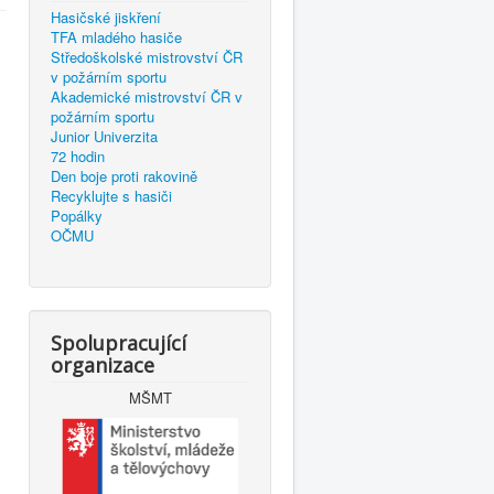
Hasičské jiskření
TFA mladého hasiče
Středoškolské mistrovství ČR
v požárním sportu
Akademické mistrovství ČR v
požárním sportu
Junior Univerzita
72 hodin
Den boje proti rakovině
Recyklujte s hasiči
Popálky
OČMU
Spolupracující
organizace
MŠMT