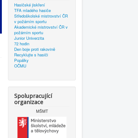
Hasičské jiskření
TFA mladého hasiče
Středoškolské mistrovství ČR
v požárním sportu
Akademické mistrovství ČR v
požárním sportu
Junior Univerzita
72 hodin
Den boje proti rakovině
Recyklujte s hasiči
Popálky
OČMU
Spolupracující
organizace
MŠMT