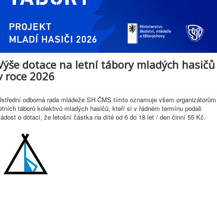
Výše dotace na letní tábory mladých hasičů
v roce 2026
Ústřední odborná rada mládeže SH ČMS tímto oznamuje všem organizátorům
etních táborů kolektivů mladých hasičů, kteří si v řádném termínu podali
ádost o dotaci, že letošní částka na dítě od 6 do 18 let / den činní 55 Kč.