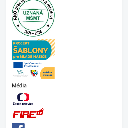
Média
-