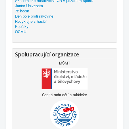
Akademické mistrovství ČR v požárním sportu
Junior Univerzita
72 hodin
Den boje proti rakovině
Recyklujte s hasiči
Popálky
OČMU
Spolupracující organizace
MŠMT
Česká rada dětí a mládeže