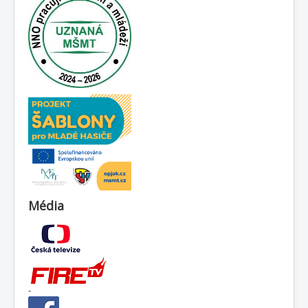
Média
-