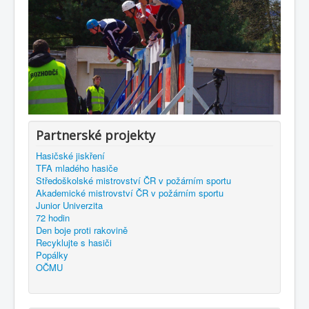
Partnerské projekty
Hasičské jiskření
TFA mladého hasiče
Středoškolské mistrovství ČR v požárním sportu
Akademické mistrovství ČR v požárním sportu
Junior Univerzita
72 hodin
Den boje proti rakovině
Recyklujte s hasiči
Popálky
OČMU