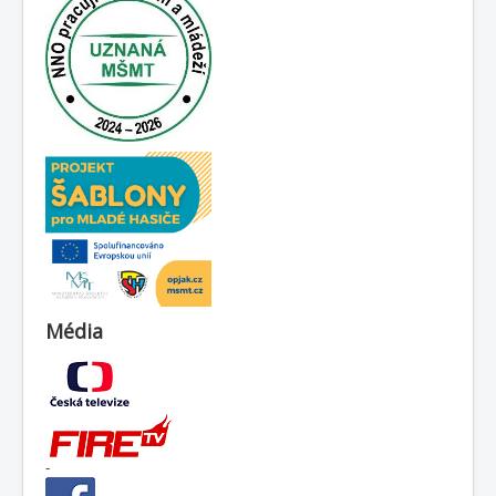
Média
-