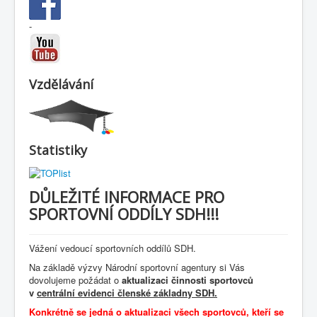
-
Vzdělávání
Statistiky
DŮLEŽITÉ INFORMACE PRO
SPORTOVNÍ ODDÍLY SDH!!!
Vážení vedoucí sportovních oddílů SDH.
Na základě výzvy Národní sportovní agentury si Vás
dovolujeme požádat o
aktualizaci činnosti sportovců
v
centrální evidenci členské základny SDH.
Konkrétně se jedná o aktualizaci všech sportovců, kteří se