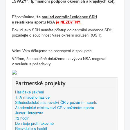
„SVAZY“, tj. finanční podpora okresních a krajských kol).
Připomínáme,
že
soulad centrální evidence SDH
s rejstříkem sportu NSA
je NEZBYTNÝ.
Pokud jako SDH nemáte přístup do centrální evidence SDH,
požádejte o součinnost Vaše okresní sdružení (OSH).
Velmi Vám děkujeme za pochopení a spolupráci.
Věříme, že společně dokážeme na výzvu NSA reagovat
v souladu s požadavky.
Partnerské projekty
Hasičské jiskření
TFA mladého hasiče
Středoškolské mistrovství ČR v požárním sportu
Akademické mistrovství ČR v požárním sportu
Junior Univerzita
72 hodin
Den boje proti rakovině
Recyklujte s hasiči