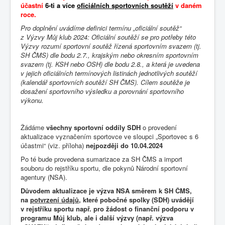
účastní
6-ti a více
oficiálních sportovních soutěží
v daném
roce.
Pro doplnění uvádíme definici termínu „oficiální soutěž“
z Výzvy Můj klub 2024: Oficiální soutěží se pro potřeby této
Výzvy rozumí sportovní soutěž řízená sportovním svazem (tj.
SH ČMS) dle bodu 2.7., krajským nebo okresním sportovním
svazem (tj. KSH nebo OSH) dle bodu 2.8., a která je uvedena
v jejich oficiálních termínových listinách jednotlivých soutěží
(kalendář sportovních soutěží SH ČMS). Cílem soutěže je
dosažení sportovního výsledku a porovnání sportovního
výkonu.
Žádáme
všechny sportovní oddíly SDH
o provedení
aktualizace vyznačením sportovce ve sloupci „Sportovec s 6
účastmi“ (viz. příloha)
nejpozději do 10.04.2024
Po té bude provedena sumarizace za SH ČMS a import
souboru do rejstříku sportu, dle pokynů Národní sportovní
agentury (NSA).
Důvodem aktualizace je výzva NSA směrem k SH ČMS,
na
potvrzení údajů
, které pobočné spolky (SDH) uvádějí
v rejstříku sportu např. pro žádost o finanční podporu v
programu Můj klub, ale i další výzvy (např. výzva