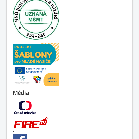
Média
-