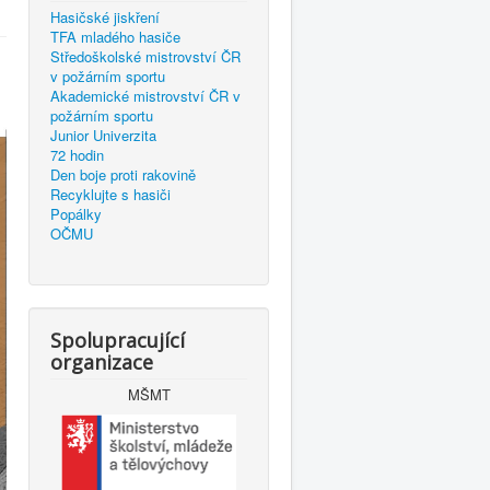
Hasičské jiskření
TFA mladého hasiče
Středoškolské mistrovství ČR
v požárním sportu
Akademické mistrovství ČR v
požárním sportu
Junior Univerzita
72 hodin
Den boje proti rakovině
Recyklujte s hasiči
Popálky
OČMU
Spolupracující
organizace
MŠMT