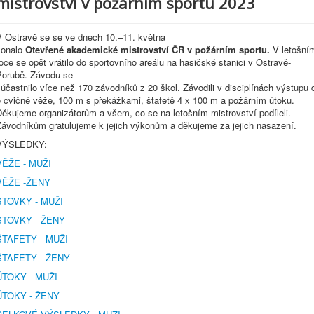
mistrovství v požárním sportu 2023
V Ostravě se se ve dnech 10.–11. května
konalo
Otevřené akademické mistrovství ČR v požárním sportu.
V letošní
oce se opět vrátilo do sportovního areálu na hasičské stanici v Ostravě-
Porubě. Závodu se
účastnilo více než 170 závodníků z 20 škol. Závodili v disciplínách výstupu 
o cvičné věže, 100 m s překážkami, štafetě 4 x 100 m a požárním útoku.
Děkujeme organizátorům a všem, co se na letošním mistrovství podíleli.
Závodníkům gratulujeme k jejich výkonům a děkujeme za jejich nasazení.
VÝSLEDKY:
VĚŽE - MUŽI
VĚŽE -ŽENY
STOVKY - MUŽI
STOVKY - ŽENY
ŠTAFETY - MUŽI
ŠTAFETY - ŽENY
ÚTOKY - MUŽI
ÚTOKY - ŽENY