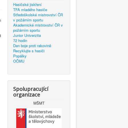
Hasičské jiskření
TFA mladého hasiče
Středoškolské mistrovství ČR
v požárním sportu
m
Akademické mistrovství ČR v
požárním sportu
Junior Univerzita
d
72 hodin
Den boje proti rakovině
Recyklujte s hasiči
Popálky
OČMU
Spolupracující
organizace
MŠMT